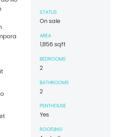
m
STATUS
On sale
m
AREA
empora
1,856 sqft
BEDROOMS
2
it
BATHROOMS
2
do
PENTHOUSE
Yes
et
ROOFLING