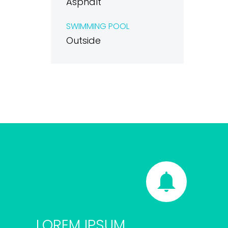
Asphalt
SWIMMING POOL
Outside


LOREM IPSUM