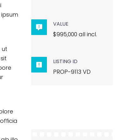
i
m ipsum
VALUE

$995,000 all incl.
 ut
sit
LISTING ID

bore
PROP-9113 VD
ur
olore
officia
b illo